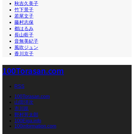
秋吉久美子
竹下景子
若尾文子
藤村志保
都はるみ
長山藍子
音無美紀子
風吹ジュン
香川京子
100Torasan.com
RSS
100Torasan.com
山田洋次
市川崑
野村芳太郎
100Eiga.info
100information.com