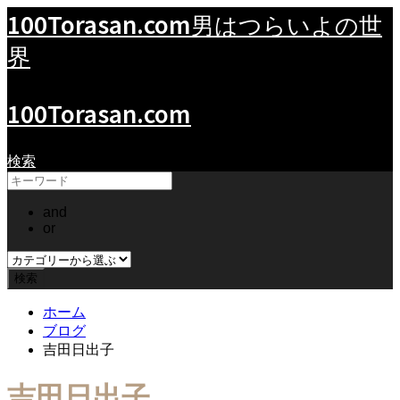
100Torasan.com
男はつらいよの世
界
100Torasan.com
検索
and
or
ホーム
ブログ
吉田日出子
吉田日出子