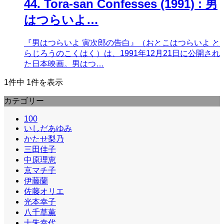
44. Tora-san Confesses (1991) : 男
はつらいよ…
『男はつらいよ 寅次郎の告白』（おとこはつらいよ と
らじろうのこくはく）は、1991年12月21日に公開され
た日本映画。男はつ…
1件中 1件を表示
カテゴリー
100
いしだあゆみ
かたせ梨乃
三田佳子
中原理恵
京マチ子
伊藤蘭
佐藤オリエ
光本幸子
八千草薫
十朱幸代