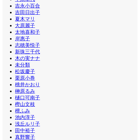
吉永小百合
吉田日出子
夏木マリ
大原麗子
太地喜和子
岸惠子
志穂美悦子
新珠三千代
木の実ナナ
未分類
松坂慶子
栗原小巻
桃井かおり
榊原るみ
樋口可南子
樫山文枝
檀ふみ
池内淳子
浅丘ルリ子
田中裕子
真野響子