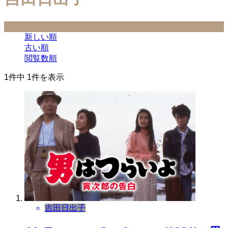
並べ替え条件
新しい順
古い順
閲覧数順
1件中 1件を表示
吉田日出子