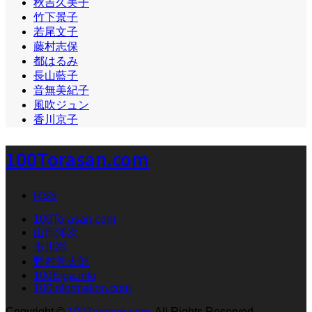
秋吉久美子
竹下景子
若尾文子
藤村志保
都はるみ
長山藍子
音無美紀子
風吹ジュン
香川京子
100Torasan.com
RSS
100Torasan.com
山田洋次
市川崑
野村芳太郎
100Eiga.info
100information.com
Copyright
©
100Torasan.com
. All Rights Reserved.