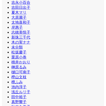
吉永小百合
吉田日出子
夏木マリ
大原麗子
太地喜和子
岸惠子
志穂美悦子
新珠三千代
木の実ナナ
未分類
松坂慶子
栗原小巻
桃井かおり
榊原るみ
樋口可南子
樫山文枝
檀ふみ
池内淳子
浅丘ルリ子
田中裕子
真野響子