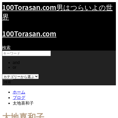
100Torasan.com
男はつらいよの世
界
100Torasan.com
検索
and
or
ホーム
ブログ
太地喜和子
太地喜和子