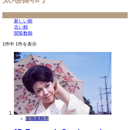
並べ替え条件
新しい順
古い順
閲覧数順
1件中 1件を表示
太地喜和子