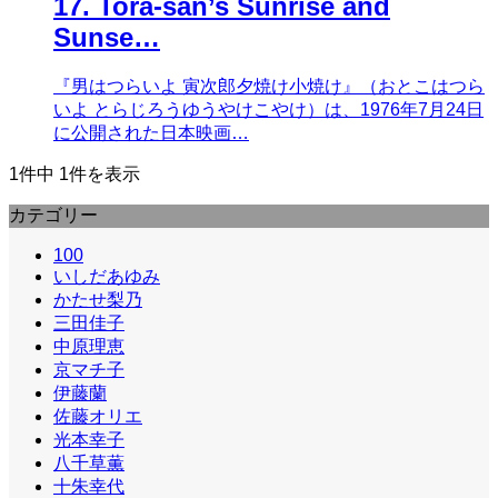
17. Tora-san’s Sunrise and
Sunse…
『男はつらいよ 寅次郎夕焼け小焼け』（おとこはつら
いよ とらじろうゆうやけこやけ）は、1976年7月24日
に公開された日本映画…
1件中 1件を表示
カテゴリー
100
いしだあゆみ
かたせ梨乃
三田佳子
中原理恵
京マチ子
伊藤蘭
佐藤オリエ
光本幸子
八千草薫
十朱幸代