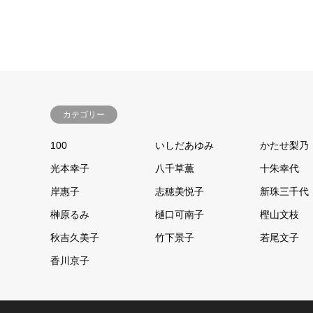
カテゴリー
100
いしだあゆみ
かたせ梨乃
光本幸子
八千草薫
十朱幸代
岸惠子
志穂美悦子
新珠三千代
榊原るみ
樋口可南子
樫山文枝
秋吉久美子
竹下景子
若尾文子
香川京子