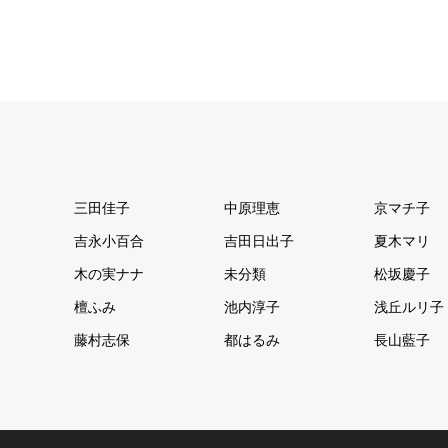
三田佳子
中原理恵
京マチ子
吉永小百合
吉田日出子
夏木マリ
木の実ナナ
未分類
松坂慶子
檀ふみ
池内淳子
浅丘ルリ子
藤村志保
都はるみ
長山藍子