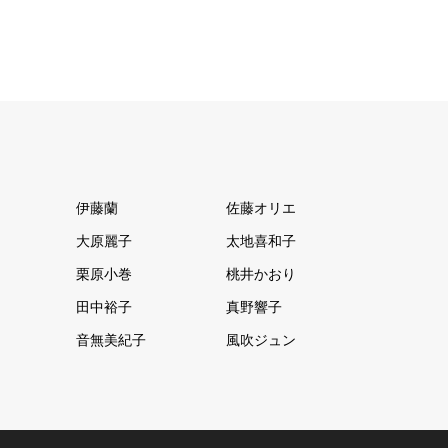
伊藤蘭
佐藤オリエ
大原麗子
太地喜和子
栗原小巻
桃井かおり
田中裕子
真野響子
音無美紀子
風吹ジュン