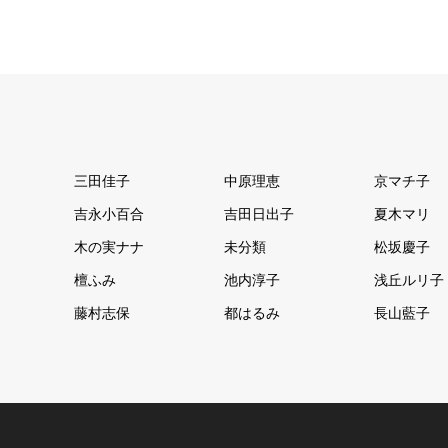
三田佳子
中原理恵
京マチ子
吉永小百合
吉田日出子
夏木マリ
木の実ナナ
未分類
松坂慶子
檀ふみ
池内淳子
浅丘ルリ子
藤村志保
都はるみ
長山藍子