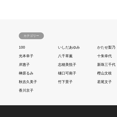
カテゴリー
100
いしだあゆみ
かたせ梨乃
光本幸子
八千草薫
十朱幸代
岸惠子
志穂美悦子
新珠三千代
榊原るみ
樋口可南子
樫山文枝
秋吉久美子
竹下景子
若尾文子
香川京子