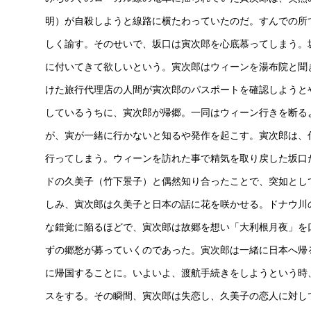
明）が自殺しようと線路に横たわっていたのだ。すんでの所
しく諭す。そのせいで、坂口は寅次郎を心底慕ってしまう。
に付いてきて欲しいという。寅次郎はウィーンを湯布院と聞
けた旅行代理店の人間が寅次郎のパスポートを確認しようと
しているうちに、寅次郎が帰郷。一同はウィーン行きを断る
が、寅が一緒に行かないと知るや発作を起こす。寅次郎は、
行ってしまう。ウィーンを訪れた事で精気を取り戻した坂口
ドの久美子（竹下景子）と偶然知り合ったことで、突如とし
しみ、寅次郎は久美子と日本の話に花を咲かせる。ドナウ川
な錯覚に陥るほどで、寅次郎は故郷を想い「大利根月夜」を
ずの郷愁が募っていくのであった。寅次郎は一緒に日本へ帰
に帰国することに。いよいよ、渡航手続きをしようという時
スをする。その瞬間、寅次郎は失恋し、久美子の恋人に対し