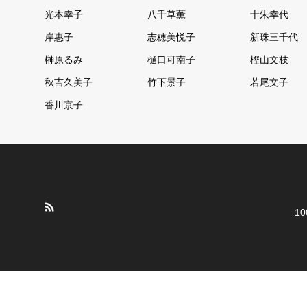
光本幸子
八千草薫
十朱幸代
岸惠子
志穂美悦子
新珠三千代
榊原るみ
樋口可南子
樫山文枝
秋吉久美子
竹下景子
若尾文子
香川京子
10